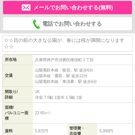
メールでお問い合わせする(無料)
電話でお問い合わせする
☆☆目の前の大きな公園が、春には桜が満開になります
☆☆
所在地
兵庫県
神戸市須磨区
権現町
２丁目
山陽電鉄本線
「
板宿
」駅 徒歩6分
交通
山陽本線
「
鷹取
」駅 徒歩12分
山陽電鉄本線
「
東須磨
」駅 徒歩6分
間取り/
1K
詳細
洋室 7.5帖 1室
/
K 1.5帖 1室
面積/
バルコニー面
23.60㎡/-
積
管理費・
賃料
5.8万円
5,000円
共益費