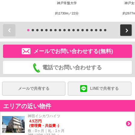
神戸常盤大学
神戸女
約1730m／22分
約2677
前
メールでお問い合わせする(無料)
電話でお問い合わせする
メールで共有する
LINEで共有する
エリアの近い物件
神宿イシカワハイツ
4.5
万
円
(管理費・共益費 -)
敷：0ヶ月｜礼：1ヶ月