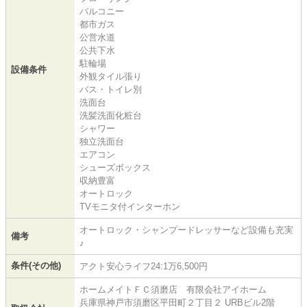
バルコニー
都市ガス
公営水道
公共下水
駐輪場
設備条件
外観タイル張り
バス・トイレ別
洗面台
洗髪洗面化粧台
シャワー
独立洗面台
エアコン
シューズボックス
収納豊富
オートロック
TVモニタ付インターホン
オートロック・シャンプードレッサーなど設備も充実
備考
♪
条件(その他)
アクト安心ライフ24:1万6,500円
ホームメイトＦＣ須磨店 有限会社アイホーム
兵庫県神戸市須磨区平田町２丁目２ URBビル2階