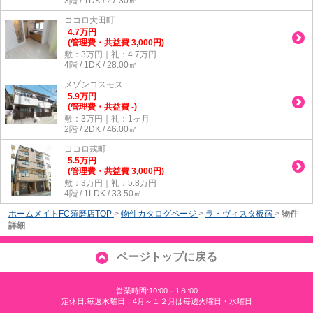
3階 / 1DK / 27.30㎡
ココロ大田町
4.7
万
円
(管理費・共益費 3,000円)
敷：3万円｜礼：4.7万円
4階 / 1DK / 28.00㎡
メゾンコスモス
5.9
万
円
(管理費・共益費 -)
敷：3万円｜礼：1ヶ月
2階 / 2DK / 46.00㎡
ココロ戎町
5.5
万
円
(管理費・共益費 3,000円)
敷：3万円｜礼：5.8万円
4階 / 1LDK / 33.50㎡
ホームメイトFC須磨店TOP
>
物件カタログページ
>
ラ・ヴィスタ板宿
>
物件
詳細
ページトップに戻る
営業時間:10:00－1８:00
定休日:毎週水曜日：4月～１２月は毎週火曜日・水曜日