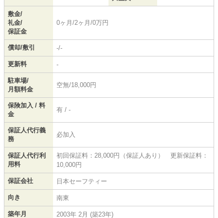
敷金/
礼金/
0ヶ月/2ヶ月/0万円
保証金
償却/敷引
-/-
更新料
-
駐車場/
空無/18,000円
月額料金
保険加入 / 料
有 / -
金
保証人代行義
必加入
務
保証人代行利
初回保証料：28,000円（保証人あり） 更新保証料：
用料
10,000円
保証会社
日本セーフティー
向き
南東
築年月
2003年 2月 (築23年)