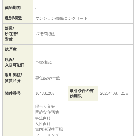
契約期間
-
種別/構造
マンション/鉄筋コンクリート
部屋/
所在階/
-/2階/3階建
階建
総戸数
-
現況/
空家/相談
入居可能日
取引態様/
専任媒介/一般
賃貸区分
取引条件の有
物件番号
104331205
2026年08月21日
効期限
陽当り良好
閑静な住宅地
学生向け
女性向け
室内洗濯機置場
フローリング