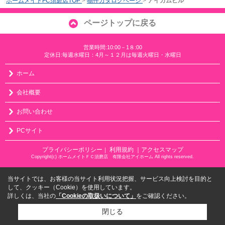
ホームメイトFC須磨店TOP
>
物件カタログページ
>
アイカムビル
ページトップに戻る
営業時間:10:00－1８:00
定休日:毎週水曜日：4月～１２月は毎週火曜日・水曜日
ホーム
会社概要
お問い合わせ
PCサイト
プライバシーポリシー
利用規約
｜アクセスマップ
｜
Copyright(c) ホームメイトＦＣ須磨店 有限会社アイホーム All rights reserved.
当サイトでは、お客様の当サイト利用状況把握、サービス向上検討を目的と
して、クッキー（Cookie）を使用しています。
詳しくは、当社の
「Cookieの取扱いについて」
をご確認ください。
閉じる