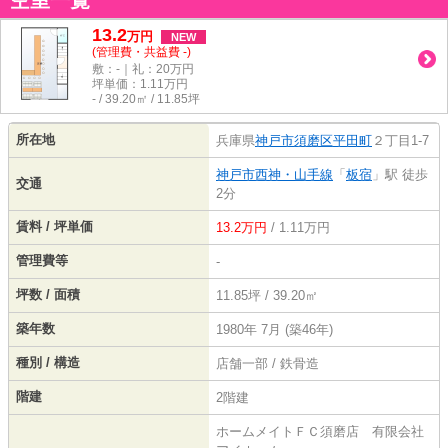
空室一覧
13.2
万
円
NEW
(管理費・共益費 -)
敷：-｜礼：20万円
坪単価：
1.11
万円
- / 39.20㎡ / 11.85坪
所在地
兵庫県
神戸市須磨区
平田町
２丁目1-7
神戸市西神・山手線
「
板宿
」駅 徒歩
交通
2分
賃料 / 坪単価
13.2万円
/ 1.11万円
管理費等
-
坪数 / 面積
11.85坪 / 39.20㎡
築年数
1980年 7月 (築46年)
種別 / 構造
店舗一部 / 鉄骨造
階建
2階建
ホームメイトＦＣ須磨店 有限会社