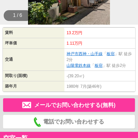
1 / 6
賃料
13.2万円
坪単価
1.11万円
神戸市西神・山手線
「
板宿
」駅 徒歩
交通
2分
山陽電鉄本線
「
板宿
」駅 徒歩2分
間取り(面積)
-(39.20㎡)
築年月
1980年 7月(築46年)
メールでお問い合わせする(無料)
電話でお問い合わせする