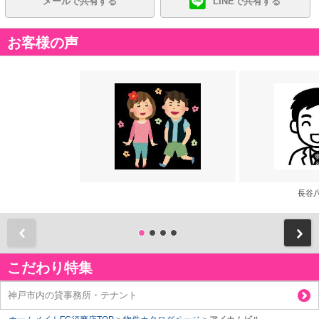
メールで共有する
LINEで共有する
お客様の声
長谷
前
こだわり特集
神戸市内の貸事務所・テナント