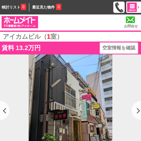
0
0
検討リスト
最近見た物件
お問合せ
アイカムビル（
1
室）
賃料
13.2万円
空室情報を確認