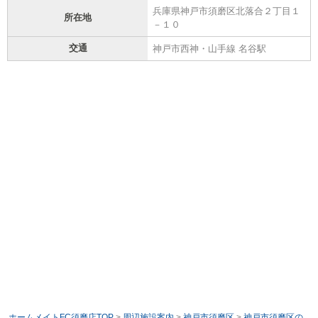
兵庫県神戸市須磨区北落合２丁目１
所在地
－１０
交通
神戸市西神・山手線 名谷駅
ホームメイトFC須磨店TOP
>
周辺施設案内
>
神戸市須磨区
>
神戸市須磨区の