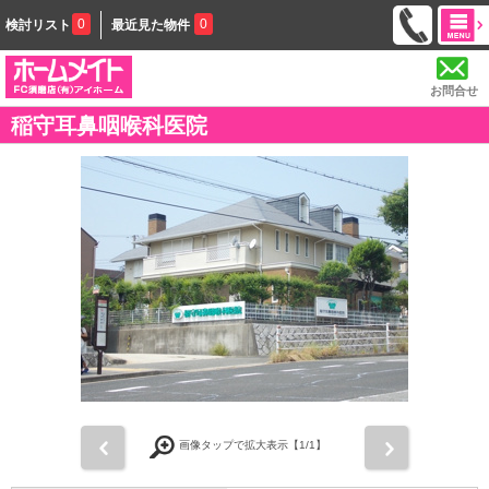
0
0
検討リスト
最近見た物件
お問合せ
稲守耳鼻咽喉科医院
前
次
画像タップで拡大表示【
1
/1】