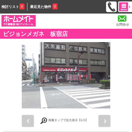
0
0
検討リスト
最近見た物件
お問合せ
ビジョンメガネ 板宿店
前
次
画像タップで拡大表示【
1
/1】