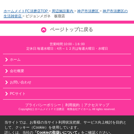
ホームメイトFC須磨店TOP
>
周辺施設案内
>
神戸市須磨区
>
神戸市須磨区の
生活雑貨店
>
ビジョンメガネ 板宿店
ページトップに戻る
営業時間:10:00－1８:00
定休日:毎週水曜日：4月～１２月は毎週火曜日・水曜日
ホーム
会社概要
お問い合わせ
PCサイト
プライバシーポリシー
利用規約
｜アクセスマップ
｜
Copyright(c) ホームメイトＦＣ須磨店 有限会社アイホーム All rights reserved.
当サイトでは、お客様の当サイト利用状況把握、サービス向上検討を目的と
して、クッキー（Cookie）を使用しています。
詳しくは、当社の
「Cookieの取扱いについて」
をご確認ください。