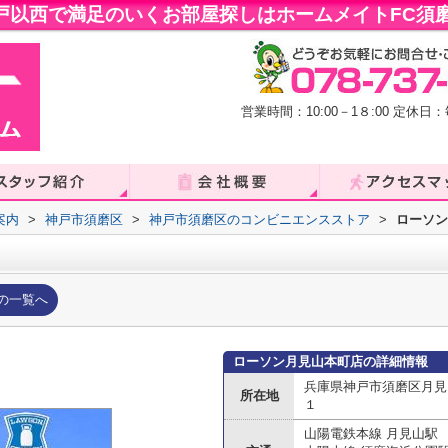
戸以西で満足のいくお部屋探しはホームメイトFC須磨
営業時間：10:00－1８:00 定
案内
>
神戸市須磨区
>
神戸市須磨区のコンビニエンスストア
>
ローソン
の一覧へ
ローソン月見山本町店の詳細情報
兵庫県神戸市須磨区月見
所在地
１
山陽電鉄本線 月見山駅