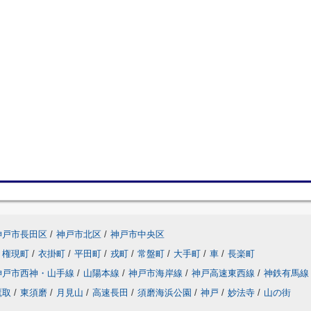
神戸市長田区
/
神戸市北区
/
神戸市中央区
権現町
/
衣掛町
/
平田町
/
戎町
/
常盤町
/
大手町
/
車
/
長楽町
神戸市西神・山手線
/
山陽本線
/
神戸市海岸線
/
神戸高速東西線
/
神鉄有馬線
鷹取
/
東須磨
/
月見山
/
高速長田
/
須磨海浜公園
/
神戸
/
妙法寺
/
山の街