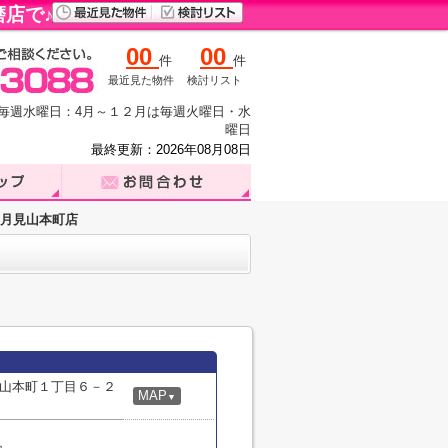
店で♪
00
00
件
件
最近見た物件
検討リスト
休日：毎週水曜日：4月～１２月は毎週火曜日・水
曜日
最終更新：2026年08月08日
月見山本町店
山本町１丁目６－２
MAP
▼