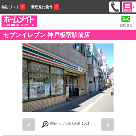
0
0
検討リスト
最近見た物件
お問合せ
セブンイレブン 神戸板宿駅前店
前
次
画像タップで拡大表示【
1
/1】