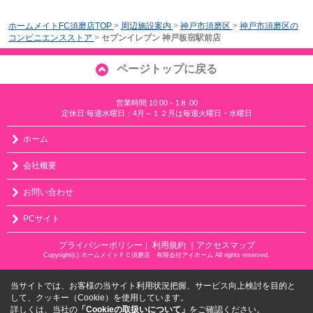
ホームメイトFC須磨店TOP
>
周辺施設案内
>
神戸市須磨区
>
神戸市須磨区の
コンビニエンスストア
>
セブンイレブン 神戸板宿駅前店
ページトップに戻る
営業時間:10:00－1８:00
定休日:毎週水曜日：4月～１２月は毎週火曜日・水曜日
ホーム
会社概要
お問い合わせ
PCサイト
プライバシーポリシー
利用規約
｜アクセスマップ
｜
Copyright(c) ホームメイトＦＣ須磨店 有限会社アイホーム All rights reserved.
当サイトでは、お客様の当サイト利用状況把握、サービス向上検討を目的と
して、クッキー（Cookie）を使用しています。
詳しくは、当社の
「Cookieの取扱いについて」
をご確認ください。