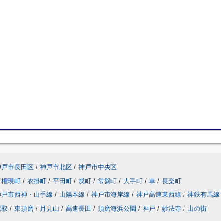
神戸市長田区
/
神戸市北区
/
神戸市中央区
権現町
/
衣掛町
/
平田町
/
戎町
/
常盤町
/
大手町
/
車
/
長楽町
神戸市西神・山手線
/
山陽本線
/
神戸市海岸線
/
神戸高速東西線
/
神鉄有馬線
鷹取
/
東須磨
/
月見山
/
高速長田
/
須磨海浜公園
/
神戸
/
妙法寺
/
山の街