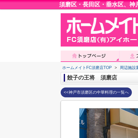
須磨区・長田区・垂水区、神
ホームメイトFC須磨店TOP
>
周辺施設
餃子の王将 須磨店
<<神戸市須磨区の中華料理の一覧へ