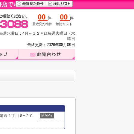
店で♪
00
00
件
件
最近見た物件
検討リスト
休日：毎週水曜日：4月～１２月は毎週火曜日・水
曜日
最終更新：2026年08月09日
浦通４丁目６−２０
MAP
▼