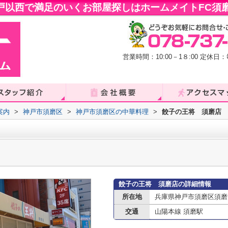
戸以西で満足のいくお部屋探しはホームメイトFC須磨
営業時間：10:00－1８:00 定
案内
>
神戸市須磨区
>
神戸市須磨区の中華料理
>
餃子の王将 須磨店
餃子の王将 須磨店の詳細情報
所在地
兵庫県神戸市須磨区須磨
交通
山陽本線 須磨駅