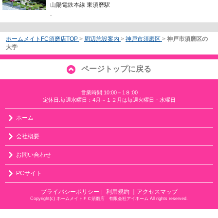
山陽電鉄本線 東須磨駅
-
ホームメイトFC須磨店TOP
>
周辺施設案内
>
神戸市須磨区
>
神戸市須磨区の
大学
ページトップに戻る
営業時間:10:00－1８:00
定休日:毎週水曜日：4月～１２月は毎週火曜日・水曜日
ホーム
会社概要
お問い合わせ
PCサイト
プライバシーポリシー
利用規約
｜アクセスマップ
｜
Copyright(c) ホームメイトＦＣ須磨店 有限会社アイホーム All rights reserved.