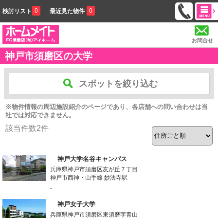
0
0
検討リスト
最近見た物件
お問合せ
神戸市須磨区の大学
スポットを絞り込む
※物件情報の周辺施設紹介のページであり、各店舗への問い合わせは当
社では対応できません。
該当件数
2
件
神戸大学名谷キャンパス
兵庫県神戸市須磨区友が丘７丁目
神戸市西神・山手線 妙法寺駅
-
神戸女子大学
兵庫県神戸市須磨区東須磨字青山