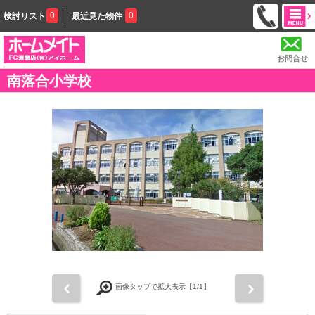
0
0
検討リスト
最近見た物件
お問合せ
南落合小学校
前
次
画像タップで拡大表示【
1
/1】