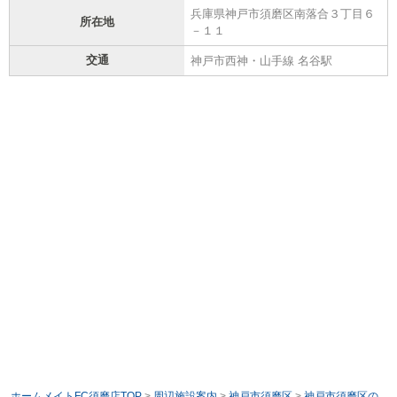
兵庫県神戸市須磨区南落合３丁目６
所在地
－１１
交通
神戸市西神・山手線 名谷駅
ホームメイトFC須磨店TOP
>
周辺施設案内
>
神戸市須磨区
>
神戸市須磨区の