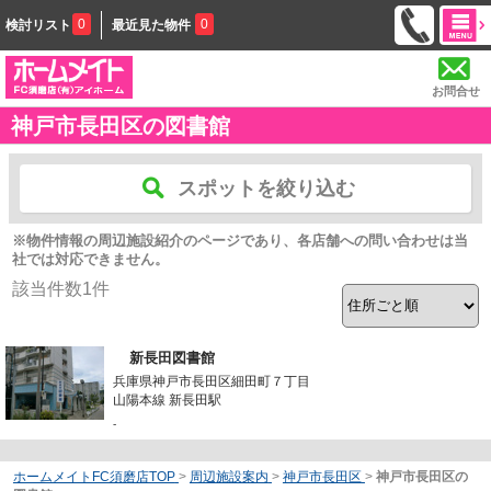
0
0
検討リスト
最近見た物件
お問合せ
神戸市長田区の図書館
スポットを絞り込む
※物件情報の周辺施設紹介のページであり、各店舗への問い合わせは当
社では対応できません。
該当件数
1
件
新長田図書館
兵庫県神戸市長田区細田町７丁目
山陽本線 新長田駅
-
ホームメイトFC須磨店TOP
>
周辺施設案内
>
神戸市長田区
>
神戸市長田区の