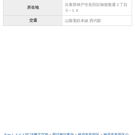
兵庫県神戸市長田区御屋敷通２丁目
所在地
５−１４
交通
山陽電鉄本線 西代駅
ホームメイトFC須磨店TOP
>
周辺施設案内
>
神戸市長田区
>
神戸市長田区の