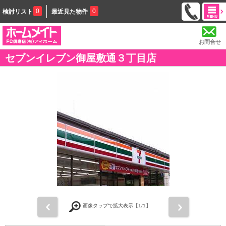
0
0
検討リスト
最近見た物件
お問合せ
セブンイレブン御屋敷通３丁目店
前
次
画像タップで拡大表示【
1
/1】